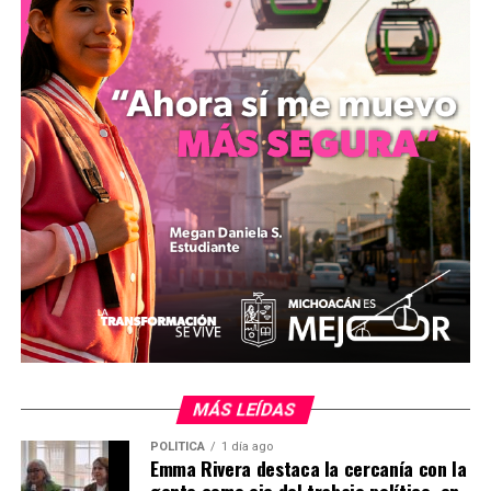
municipio son mujeres y que un alto porcentaje de la
actividad económica se concentra en el sector
agropecuario. Asimismo, reportó que Zitácuaro registra
un índice de migración hacia los Estados Unidos
considerado bajo en comparación con otras regiones, y
que el municipio recibe anualmente un flujo de 131
millones de dólares por concepto de remesas, recursos
que se invierten principalmente en el campo y el
comercio local.
​Por su parte, la titular de la Secretaría de la Mujer del
ayuntamiento, Patricia Ramírez del Valle, precisó que
durante el ejercicio anterior se destinaron cerca de 6
millones de pesos en apoyos crediticios orientados de
manera prioritaria a los productores agrícolas de flor de
Nochebuena y a microempresas de la demarcación.
MÁS LEÍDAS
​El presidente municipal, Antonio Ixtláhuac Orihuela,
POLÍTICA
1 día ago
Emma Rivera destaca la cercanía con la
señaló que el financiamiento público complementa la
gente como eje del trabajo político, en