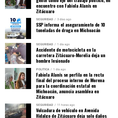
inversión en sectores clave del municipio, el cual
encuentro con Fabiola Alanís en
destaca por la producción de arándano, berries,
Zitácuaro
aguacate, guayaba, chile manzano, durazno, maíz,
SEGURIDAD
3 días ago
trucha y flor de Nochebuena. Añadió que la economía
SSP informa el aseguramiento de 10
regional prevé cambios a mediano plazo con la
toneladas de droga en Michoacán
operación de infraestructura federal en desarrollo,
como el nuevo hospital de 90 camas y la planta
SEGURIDAD
1 día ago
industrial de la empresa Arauco.
Accidente de motocicleta en la
carretera Zitácuaro-Morelia deja un
​Al evento asistieron también la síndica municipal, María
hombre lesionado
Teresa Huerta Padilla; el secretario del ayuntamiento,
POLÍTICA
1 día ago
Eduardo Antonio Sánchez de las Matas Guerrero; el
Fabiola Alanís se perfila en la recta
tesorero municipal, Silvestre Mora Guzmán; e
final del proceso interno de Morena
integrantes del cuerpo de regidores, además de
para la coordinación estatal en
Dominga Sitio Salvador, productora artesanal de la
Michoacán, anuncia asamblea en
tenencia de Nicolás Romero, quien asistió en
Zitácuaro
representación de los beneficiarios del programa de
SEGURIDAD
11 horas ago
inclusión financiera.
Volcadura de vehículo en Avenida
Hidalgo de Zitácuaro deja solo daños