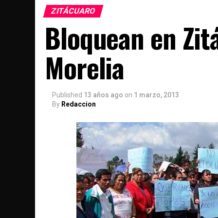
ZITÁCUARO
Bloquean en Zitá
Morelia
Published
13 años ago
on
1 marzo, 2013
By
Redaccion