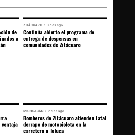
ZITÁCUARO
3 días ago
ación de
Continúa abierto el programa de
tinados a
entrega de despensas en
cán
comunidades de Zitácuaro
MICHOACÁN
2 días ago
erra
Bomberos de Zitácuaro atienden fatal
u ventaja
derrape de motocicleta en la
carretera a Toluca