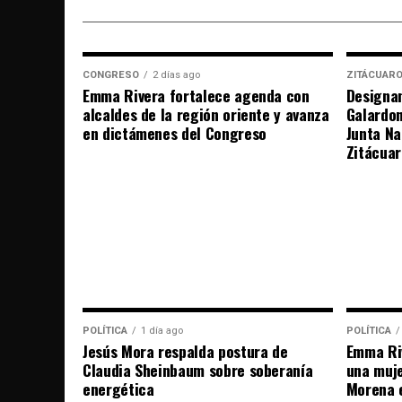
CONGRESO
2 días ago
ZITÁCUAR
Emma Rivera fortalece agenda con
Designan
alcaldes de la región oriente y avanza
Galardo
en dictámenes del Congreso
Junta Na
Zitácuar
POLÍTICA
1 día ago
POLÍTICA
Jesús Mora respalda postura de
Emma Riv
Claudia Sheinbaum sobre soberanía
una muje
energética
Morena 