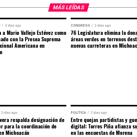
MÁS LEÍDAS
O
2 días ago
CONGRESO
2 días ago
 a Mario Vallejo Estévez como
76 Legislatura elimina la don
nado con la Presea Suprema
áreas verdes en terrenos des
cional Americana en
nuevas carreteras en Michoa
o
2 días ago
POLÍTICA
2 días ago
era respalda designación de
Entre quejas partidistas y gu
r para la coordinación de
digital: Torres Piña afianza s
en Michoacán
en las encuestas de Morena