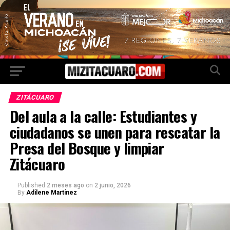
ZITÁCUARO
Del aula a la calle: Estudiantes y
ciudadanos se unen para rescatar la
Presa del Bosque y limpiar
Zitácuaro
Published
2 meses ago
on
2 junio, 2026
By
Adilene Martínez