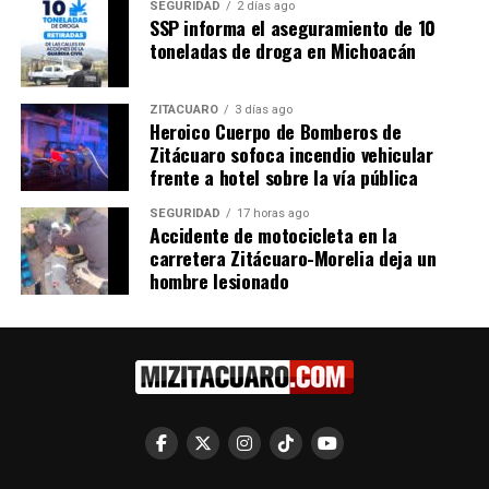
esterilización canina masiva y programas de
SEGURIDAD
2 días ago
SSP informa el aseguramiento de 10
reforestación en zonas específicas de Zitácuaro.
toneladas de droga en Michoacán
ZITÁCUARO
3 días ago
Heroico Cuerpo de Bomberos de
Zitácuaro sofoca incendio vehicular
frente a hotel sobre la vía pública
SEGURIDAD
17 horas ago
Accidente de motocicleta en la
carretera Zitácuaro-Morelia deja un
hombre lesionado