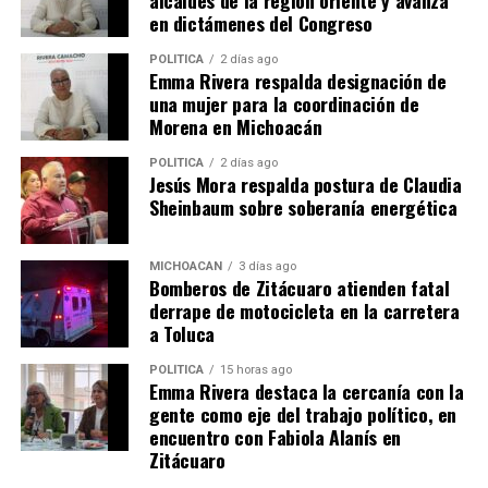
temporada de lluvias. Asimismo, destacó la
en dictámenes del Congreso
contaminación por PET en los cauces de los ríos San
Juan y San Isidro, lo cual afecta tanto a los inmuebles
POLÍTICA
2 días ago
Emma Rivera respalda designación de
cercanos como a la fauna regional.
una mujer para la coordinación de
Morena en Michoacán
Para la ejecución de las tareas, la institución proveerá
insumos a los voluntarios registrados previamente,
POLÍTICA
2 días ago
Jesús Mora respalda postura de Claudia
mientras que se solicitó a las personas que se sumen de
Sheinbaum sobre soberanía energética
forma independiente acudir con guantes, bolsas y
herramientas propias. Se confirmó la participación de
camiones recolectores en los puntos estratégicos y se
MICHOACÁN
3 días ago
Bomberos de Zitácuaro atienden fatal
espera la asistencia de integrantes de diversas
derrape de motocicleta en la carretera
instituciones educativas, así como de la comunidad
a Toluca
estudiantil del Colegio Panamericano, que moviliza a
cerca de 800 personas diariamente.
POLÍTICA
15 horas ago
Emma Rivera destaca la cercanía con la
gente como eje del trabajo político, en
Finalmente, los organizadores adelantaron que esta
encuentro con Fabiola Alanís en
jornada es el inicio de una serie de proyectos regionales
Zitácuaro
que incluirán, en el mes de agosto, campañas de