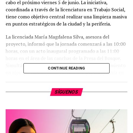
cabo el próximo viernes 5 de junio. La iniciativa,
coordinada a través de la licenciatura en Trabajo Social,
tiene como objetivo central realizar una limpieza masiva
en puntos estratégicos de la ciudad y la periferia.
La licenciada María Magdalena Silva, asesora del
proyecto, informó que la jornada comenzará a las 10:00
horas, con un acto inaugural programado a las 11:00
horas en el área de las canchas de la Presa del Bosque.
Simultáneamente, se realizarán labores de saneamiento
CONTINUE READING
en ríos y se ha extendido un llamado a la ciudadanía en
general para colaborar barriendo el frente de sus
viviendas y lotes baldíos.
SÍGUENOS
De acuerdo con los organizadores, los puntos
identificados con mayor acumulación de residuos donde
se concentrarán los esfuerzos incluyen:
La zona de la Central.
El Moral.