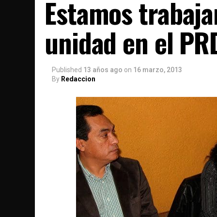
Estamos trabaja
unidad en el PR
Published
13 años ago
on
16 marzo, 2013
By
Redaccion