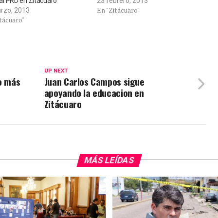
r al PRD en Zitácuaro
23 febrero, 2013
En "Zitácuaro"
rzo, 2013
tácuaro"
UP NEXT
fo más
Juan Carlos Campos sigue
apoyando la educacion en
Zitácuaro
MÁS LEÍDAS