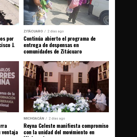
ZITÁCUARO
2 días ago
ños por
Continúa abierto el programa de
isco J.
entrega de despensas en
comunidades de Zitácuaro
MICHOACÁN
2 días ago
erra
Reyna Celeste manifiesta compromiso
u ventaja
con la unidad del movimiento en