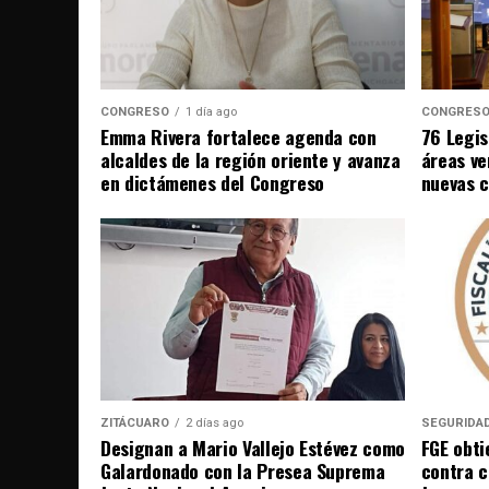
CONGRESO
1 día ago
CONGRES
Emma Rivera fortalece agenda con
76 Legis
alcaldes de la región oriente y avanza
áreas ve
en dictámenes del Congreso
nuevas 
ZITÁCUARO
2 días ago
SEGURIDA
Designan a Mario Vallejo Estévez como
FGE obti
Galardonado con la Presea Suprema
contra c