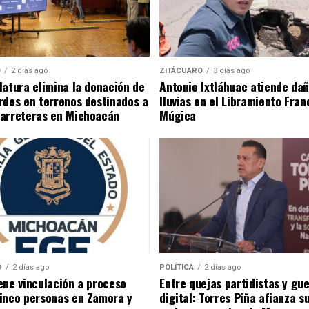
O
2 días ago
ZITÁCUARO
3 días ago
latura elimina la donación de
Antonio Ixtláhuac atiende da
rdes en terrenos destinados a
lluvias en el Libramiento Franc
carreteras en Michoacán
Múgica
D
2 días ago
POLÍTICA
2 días ago
ene vinculación a proceso
Entre quejas partidistas y gu
inco personas en Zamora y
digital: Torres Piña afianza s