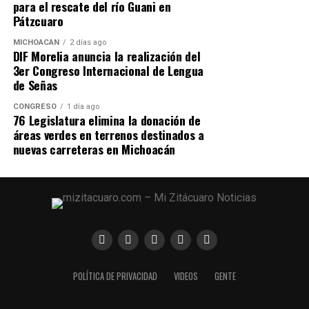
Zitácuaro
para el rescate del río Guani en
Pátzcuaro
DON'T MISS
Encabeza Toño Ixtláhuac acto del 257 aniversario del
MICHOACÁN
2 días ago
natalicio de Morelos
DIF Morelia anuncia la realización del
3er Congreso Internacional de Lengua
de Señas
CONGRESO
1 día ago
76 Legislatura elimina la donación de
áreas verdes en terrenos destinados a
nuevas carreteras en Michoacán
POLÍTICA DE PRIVACIDAD
VIDEOS
GENTE