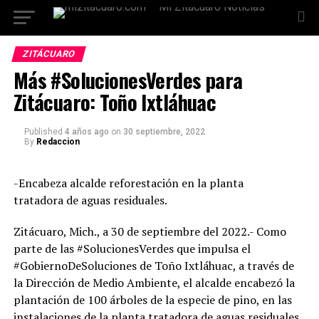
ZITÁCUARO
Más #SolucionesVerdes para
Zitácuaro: Toño Ixtláhuac
Published
4 años ago
on
30 septiembre, 2022
By
Redaccion
-Encabeza alcalde reforestación en la planta
tratadora de aguas residuales.
Zitácuaro, Mich., a 30 de septiembre del 2022.- Como
parte de las #SolucionesVerdes que impulsa el
#GobiernoDeSoluciones de Toño Ixtláhuac, a través de
la Dirección de Medio Ambiente, el alcalde encabezó la
plantación de 100 árboles de la especie de pino, en las
instalaciones de la planta tratadora de aguas residuales.