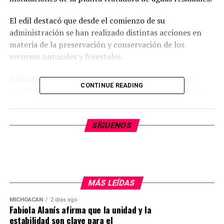
El edil destacó que desde el comienzo de su
administración se han realizado distintas acciones en
materia de la preservación y conservación de los
recursos naturales y forestales.
Informó que este año se rebasó la meta de plantar
CONTINUE READING
árboles, con 180 mil sembrados en todo el municipio.
Refrendó que su gobierno articula acciones con ONGS y
los diferentes niveles de gobierno, para proteger
SÍGUENOS
mantos acuíferos y las zonas forestales, como la reserva
de la Biósfera de la Mariposa Monarca.
En esta actividad participaron estudiantes de la
preparatoria Melchor Ocampo y vecinos de las colonias
MÁS LEÍDAS
aledañas.
MICHOACÁN
2 días ago
Fabiola Alanís afirma que la unidad y la
estabilidad son clave para el