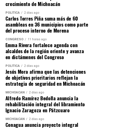
crecimiento de Michoacán
Comparte con:
POLÍTICA
2 días ago
Carlos Torres Piña suma más de 60
asambleas en 36 municipios como parte
del proceso interno de Morena
CONGRESO
11 horas ago
Emma Rivera fortalece agenda con
alcaldes de la región oriente y avanza
en dictámenes del Congreso
POLÍTICA
2 días ago
Me gusta esto:
Jesús Mora afirma que las detenciones
de objetivos prioritarios reflejan la
estrategia de seguridad en Michoacán
MICHOACÁN
2 días ago
Alfredo Ramírez Bedolla anuncia la
RELATED TOPICS:
ARTICULO DESTACADO
rehabilitación integral del libramiento
Ignacio Zaragoza en Pátzcuaro
UP NEXT
Guardia Civil pone a disposición de la FGE a presunto
MICHOACÁN
2 días ago
responsable en el delito de violación equiparada, en
Conagua anuncia proyecto integral