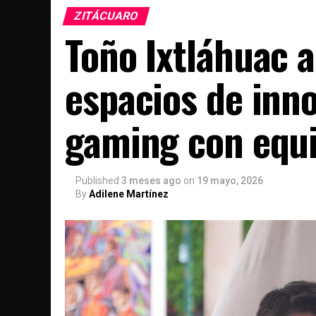
ZITÁCUARO
Toño Ixtláhuac 
espacios de inn
gaming con equ
Published
3 meses ago
on
19 mayo, 2026
By
Adilene Martínez