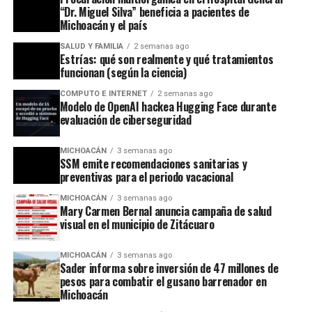
“Dr. Miguel Silva” beneficia a pacientes de
Michoacán y el país
SALUD Y FAMILIA
2 semanas ago
Estrías: qué son realmente y qué tratamientos
funcionan (según la ciencia)
COMPUTO E INTERNET
2 semanas ago
Modelo de OpenAI hackea Hugging Face durante
evaluación de ciberseguridad
MICHOACÁN
3 semanas ago
SSM emite recomendaciones sanitarias y
preventivas para el periodo vacacional
MICHOACÁN
3 semanas ago
Mary Carmen Bernal anuncia campaña de salud
visual en el municipio de Zitácuaro
MICHOACÁN
3 semanas ago
Sader informa sobre inversión de 47 millones de
pesos para combatir el gusano barrenador en
Michoacán