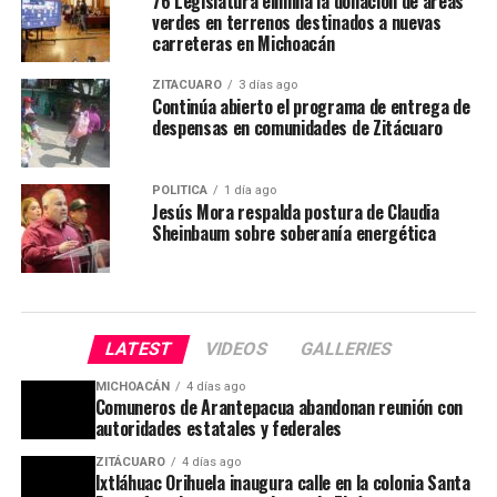
76 Legislatura elimina la donación de áreas
verdes en terrenos destinados a nuevas
carreteras en Michoacán
ZITÁCUARO
3 días ago
Continúa abierto el programa de entrega de
despensas en comunidades de Zitácuaro
POLÍTICA
1 día ago
Jesús Mora respalda postura de Claudia
Sheinbaum sobre soberanía energética
LATEST
VIDEOS
GALLERIES
MICHOACÁN
4 días ago
Comuneros de Arantepacua abandonan reunión con
autoridades estatales y federales
ZITÁCUARO
4 días ago
Ixtláhuac Orihuela inaugura calle en la colonia Santa