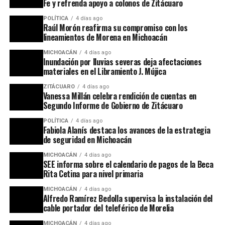
Fe y refrenda apoyo a colonos de Zitácuaro
POLÍTICA
4 días ago
Raúl Morón reafirma su compromiso con los
lineamientos de Morena en Michoacán
MICHOACÁN
4 días ago
Inundación por lluvias severas deja afectaciones
materiales en el Libramiento J. Mújica
ZITÁCUARO
4 días ago
Vanessa Millán celebra rendición de cuentas en
Segundo Informe de Gobierno de Zitácuaro
POLÍTICA
4 días ago
Fabiola Alanís destaca los avances de la estrategia
de seguridad en Michoacán
MICHOACÁN
4 días ago
SEE informa sobre el calendario de pagos de la Beca
Rita Cetina para nivel primaria
MICHOACÁN
4 días ago
Alfredo Ramírez Bedolla supervisa la instalación del
cable portador del teleférico de Morelia
MICHOACÁN
4 días ago