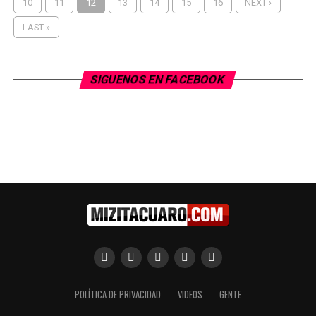
10
11
12
13
14
15
16
NEXT ›
LAST »
SIGUENOS EN FACEBOOK
POLÍTICA DE PRIVACIDAD
VIDEOS
GENTE