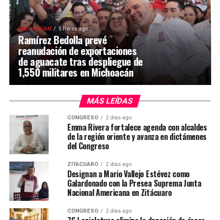
MICHOACÁN
5 horas ago
Ramírez Bedolla prevé
reanudación de exportaciones
de aguacate tras despliegue de
1,550 militares en Michoacán
MÁS LEÍDAS
CONGRESO
2 días ago
Emma Rivera fortalece agenda con alcaldes
de la región oriente y avanza en dictámenes
del Congreso
ZITÁCUARO
2 días ago
Designan a Mario Vallejo Estévez como
Galardonado con la Presea Suprema Junta
Nacional Americana en Zitácuaro
CONGRESO
2 días ago