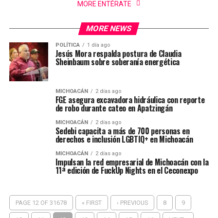
MORE ENTÉRATE
MORE NEWS
POLÍTICA
1 día ago
Jesús Mora respalda postura de Claudia
Sheinbaum sobre soberanía energética
MICHOACÁN
2 días ago
FGE asegura excavadora hidráulica con reporte
de robo durante cateo en Apatzingán
MICHOACÁN
2 días ago
Sedebi capacita a más de 700 personas en
derechos e inclusión LGBTIQ+ en Michoacán
MICHOACÁN
2 días ago
Impulsan la red empresarial de Michoacán con la
11ª edición de FuckUp Nights en el Ceconexpo
PAGE 12 OF 31678
« FIRST
‹ PREVIOUS
8
9