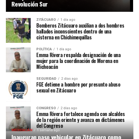
Revolución Sur
ZITÁCUARO
1 día ago
Bomberos Zitácuaro auxilian a dos hombres
hallados inconscientes dentro de una
cisterna en Chichimequillas
POLÍTICA
1 día ago
Emma Rivera respalda designación de una
mujer para la coordinación de Morena en
Michoacán
SEGURIDAD
2 días ago
FGE detiene a hombre por presunto abuso
sexual en Zitácuaro
CONGRESO
2 días ago
Emma Rivera fortalece agenda con alcaldes
de la región oriente y avanza en dictámenes
del Congreso
MICHOACÁN
1 semana ago
Inauguran paso vehicular en Zitácuaro como