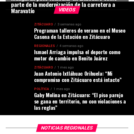
parte de la modernización de la carretera a
Maravatío
VIDEOS
ZITÁCUARO
3 semanas ago
Programan talleres de verano en el Museo
Casona de la Estación en Zitácuaro
REGIONALES
4 semanas ago
Ismael Arriaga impulsa el deporte como
motor de cambio en Benito Juárez
ZITÁCUARO
1 mes ago
Juan Antonio Ixtláhuac Orihuela: “Mi
compromiso con Zitácuaro está intacto”
POLÍTICA
1 mes ago
Gaby Molina en Zitácuaro: “El piso parejo
se gana en territorio, no con violaciones a
las reglas”
NOTICIAS REGIONALES