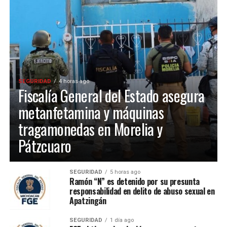
SEGURIDAD
4 horas ago
Fiscalía General del Estado asegura
metanfetamina y máquinas
tragamonedas en Morelia y
Pátzcuaro
SEGURIDAD
5 horas ago
Ramón “N” es detenido por su presunta
responsabilidad en delito de abuso sexual en
Apatzingán
SEGURIDAD
1 día ago