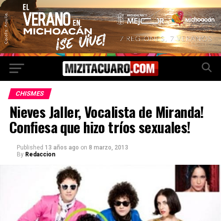
CHISMES
Nieves Jaller, Vocalista de Miranda!
Confiesa que hizo tríos sexuales!
Published
13 años ago
on
8 marzo, 2013
By
Redaccion