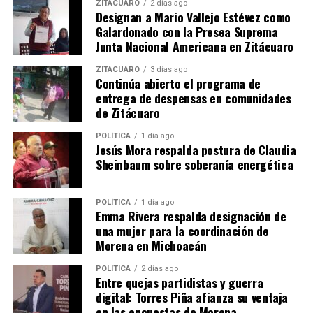
ZITÁCUARO
2 días ago
Designan a Mario Vallejo Estévez como
Galardonado con la Presea Suprema
Junta Nacional Americana en Zitácuaro
ZITÁCUARO
3 días ago
Continúa abierto el programa de
Las 3 fantasías sexuales que
entrega de despensas en comunidades
más excitan a las mujeres
de Zitácuaro
26 agosto, 2013
En "Sexo"
POLÍTICA
1 día ago
Jesús Mora respalda postura de Claudia
Sheinbaum sobre soberanía energética
RELATED TOPICS:
UP NEXT
POLÍTICA
1 día ago
Andrea Legarreta fue suspendida del programa “HOY”
Emma Rivera respalda designación de
una mujer para la coordinación de
DON'T MISS
Morena en Michoacán
Kelly Osbourne sufre ataque de pánico y es
Hospitalizada
POLÍTICA
2 días ago
Entre quejas partidistas y guerra
digital: Torres Piña afianza su ventaja
en las encuestas de Morena