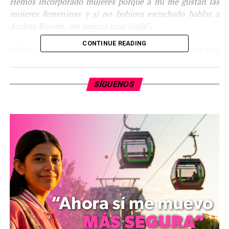
Hemos incorporado mujeres porque a mí me gustan las
mujeres femeninas y si no hubiera escuchado hablar a
Andrea Rincón, me parecía muy linda
“.
CONTINUE READING
Aclaró: “Ale no es bisexual, todo lo contrario. Lo que
pasa es que al estar con esta chica que parece un
hombre, a muchos les genera dudas”.
SÍGUENOS
lametiche.com
Comparte con: