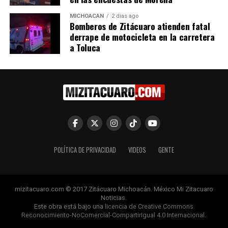
MICHOACÁN
2 días ago
Bomberos de Zitácuaro atienden fatal
derrape de motocicleta en la carretera
a Toluca
POLÍTICA DE PRIVACIDAD
VIDEOS
GENTE
mizitacuaro.com © 2017 Zitácuaro Michoacán. México Mi Zitacuaro
Noticias.
Este obra está bajo una
licencia de Creative Commons
Reconocimiento-NoComercial-CompartirIgual 4.0 Internacional
.