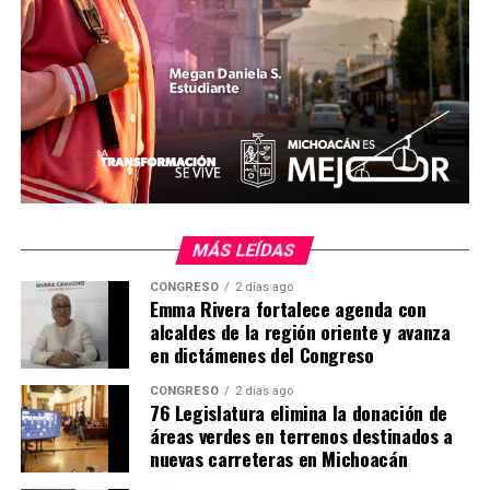
Me gusta esto:
MÁS LEÍDAS
Relacionado
CONGRESO
2 días ago
Emma Rivera fortalece agenda con
alcaldes de la región oriente y avanza
en dictámenes del Congreso
Amado Gómez inaugura
Ahora los hombres no
CONGRESO
2 días ago
76 Legislatura elimina la donación de
obra en el Rincón de San Luis
quieren tener sexo ¿Por
áreas verdes en terrenos destinados a
3 enero, 2022
qué?
nuevas carreteras en Michoacán
En "Regionales"
10 junio, 2014
En "Sexo"