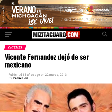
CHISMES
Vicente Fernandez dejó de ser
mexicano
Published
13 años ago
on
22 marzo, 2013
By
Redaccion