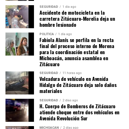
SEGURIDAD
1 día ago
Muere a los 81 años el
vicente Fernández Fue
Accidente de motocicleta en la
cantante mexicano Vicente
Internado Nuevamente En
carretera Zitácuaro-Morelia deja un
Fernández, el ídolo popular
Un Hospital
hombre lesionado
de las rancheras
4 octubre, 2013
En "Chismes"
12 diciembre, 2021
POLÍTICA
1 día ago
En "Internacionales"
Fabiola Alanís se perfila en la recta
final del proceso interno de Morena
para la coordinación estatal en
Michoacán, anuncia asamblea en
Zitácuaro
SEGURIDAD
11 horas ago
Volcadura de vehículo en Avenida
Alejandro Fernández, primer
Hidalgo de Zitácuaro deja solo daños
cantante mexicano en estar
materiales
en Teatro Real
24 julio, 2014
En "Música"
SEGURIDAD
2 días ago
H. Cuerpo de Bomberos de Zitácuaro
atiende choque entre dos vehículos en
Avenida Revolución Sur
RELATED TOPICS:
MICHOACÁN
2 días ago
UP NEXT