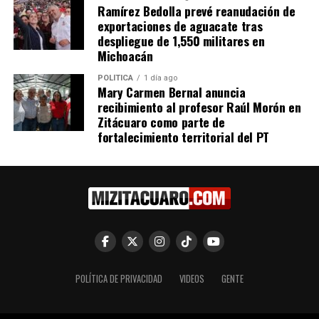
Ramírez Bedolla prevé reanudación de
Rodrigo Dávila de motel se casa
exportaciones de aguacate tras
DON'T MISS
despliegue de 1,550 militares en
Lentes ensangretados de John Lennon usados como
Michoacán
protesta al uso de armas
POLÍTICA
1 día ago
Mary Carmen Bernal anuncia
recibimiento al profesor Raúl Morón en
Zitácuaro como parte de
fortalecimiento territorial del PT
POLÍTICA DE PRIVACIDAD
VIDEOS
GENTE