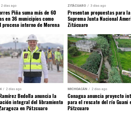
2 días ago
ZITÁCUARO
3 días ago
orres Piña suma más de 60
Presentan propuestas para la
as en 36 municipios como
Suprema Junta Nacional Amer
l proceso interno de Morena
Zitácuaro
N
2 días ago
MICHOACÁN
2 días ago
Ramírez Bedolla anuncia la
Conagua anuncia proyecto int
tación integral del libramiento
para el rescate del río Guani 
Zaragoza en Pátzcuaro
Pátzcuaro