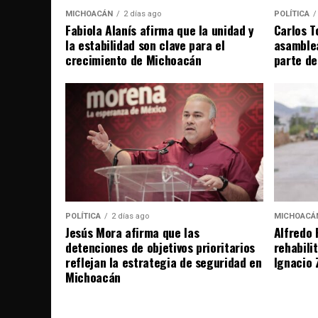
MICHOACÁN
2 días ago
POLÍTICA
Fabiola Alanís afirma que la unidad y
Carlos T
la estabilidad son clave para el
asamble
crecimiento de Michoacán
parte de
POLÍTICA
2 días ago
MICHOACÁ
Jesús Mora afirma que las
Alfredo 
detenciones de objetivos prioritarios
rehabili
reflejan la estrategia de seguridad en
Ignacio 
Michoacán