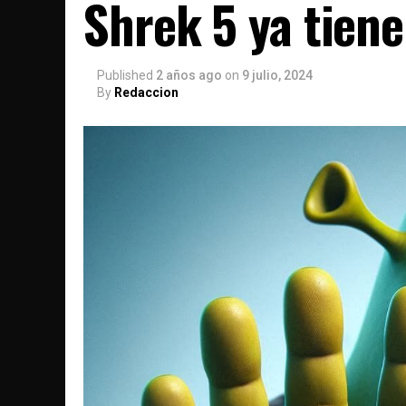
Shrek 5 ya tiene
Published
2 años ago
on
9 julio, 2024
By
Redaccion