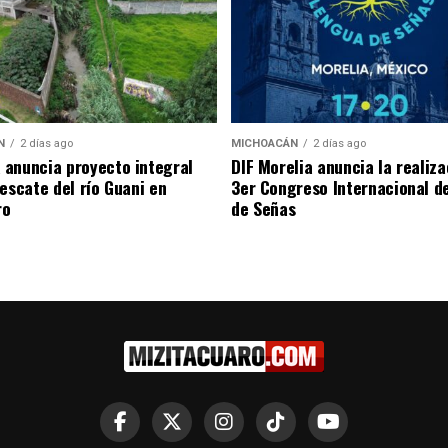
N
2 días ago
MICHOACÁN
2 días ago
anuncia proyecto integral
DIF Morelia anuncia la realiza
rescate del río Guani en
3er Congreso Internacional d
ro
de Señas