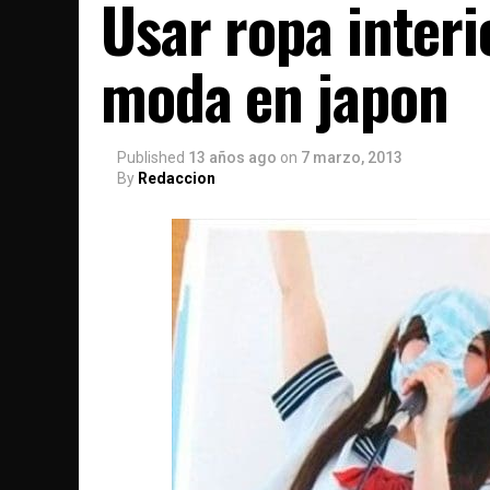
Usar ropa interi
moda en japon
Published
13 años ago
on
7 marzo, 2013
By
Redaccion