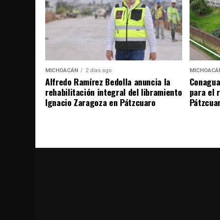
MICHOACÁN
2 días ago
MICHOACÁ
Alfredo Ramírez Bedolla anuncia la
Conagua 
rehabilitación integral del libramiento
para el 
Ignacio Zaragoza en Pátzcuaro
Pátzcua