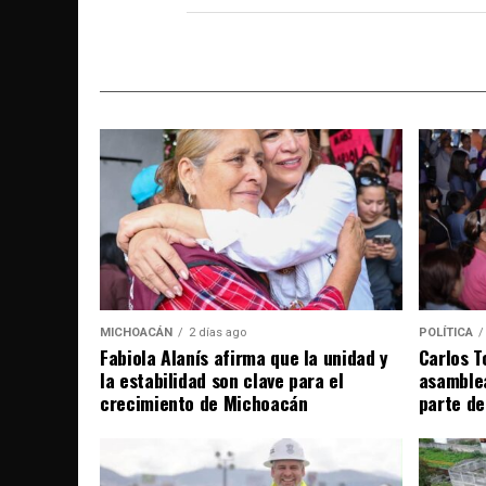
MICHOACÁN
2 días ago
POLÍTICA
Fabiola Alanís afirma que la unidad y
Carlos T
la estabilidad son clave para el
asamble
crecimiento de Michoacán
parte de