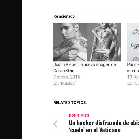
Relacionado
Justin Bieber, la nueva imagen de
Paris 
Calvin Klein
interi
7 enero, 2015
19 fe
En "Música"
En "C
RELATED TOPICS:
DON'T MISS
Un hacker disfrazado de obi
‘cuela’ en el Vaticano