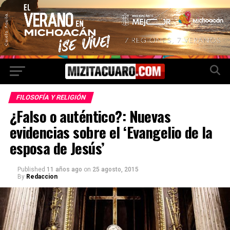
FILOSOFÍA Y RELIGIÓN
¿Falso o auténtico?: Nuevas
evidencias sobre el ‘Evangelio de la
esposa de Jesús’
Published
11 años ago
on
25 agosto, 2015
By
Redaccion