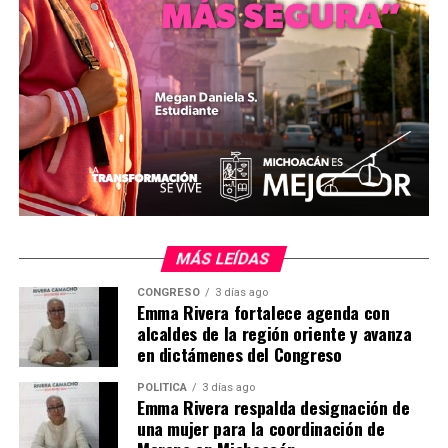
edad, aunque el licopolitano, el antiguo dialecto copto
en que fue escrito el papiro, dejó de existir tres siglos
antes. Así que ambos papiros son falsos, concluyó.
Pero ahora, James Yardley, de la Universidad de
Columbia, reveló al portal que la tinta de este segundo
papiro no coincide con el primero, así que no son
idénticos, y por lo tanto el ‘Evangelio de la esposa de
Jesús’ sí puede ser auténtico. Askeland tendrá la
oportunidad de seguir con esta discusión en cuanto se
publique el estudio de los investigadores
MÁS LEÍDAS
estadounidenses.
CONGRESO
3 días ago
Emma Rivera fortalece agenda con
actualidad.rt.com
alcaldes de la región oriente y avanza
en dictámenes del Congreso
POLÍTICA
3 días ago
Comparte con:
Emma Rivera respalda designación de
una mujer para la coordinación de