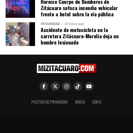
Heroico Cuerpo de Bomberos de
Zitácuaro sofoca incendio vehicular
frente a hotel sobre la vía pública
SEGURIDAD
23 horas ago
Accidente de motocicleta en la
carretera Zitácuaro-Morelia deja un
hombre lesionado
POLÍTICA DE PRIVACIDAD
VIDEOS
GENTE
mizitacuaro.com © 2017 Zitácuaro Michoacán. México Mi Zitacuaro
Noticias.