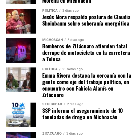
Morena en Michoacán
POLÍTICA
3 días ago
Jesús Mora respalda postura de Claudia
Sheinbaum sobre soberanía energética
MICHOACÁN
3 días ago
Bomberos de Zitácuaro atienden fatal
Me gusta esto:
derrape de motocicleta en la carretera
a Toluca
POLÍTICA
21 horas ago
Emma Rivera destaca la cercanía con la
gente como eje del trabajo político, en
encuentro con Fabiola Alanís en
RELATED TOPICS:
Zitácuaro
UP NEXT
Científicos anuncian haber descubierto la ciudad bíblica
SEGURIDAD
2 días ago
de Sodoma
SSP informa el aseguramiento de 10
toneladas de droga en Michoacán
DON'T MISS
Polémica teoría: “Eva no fue creada de la costilla de
Adán”
ZITÁCUARO
3 días ago