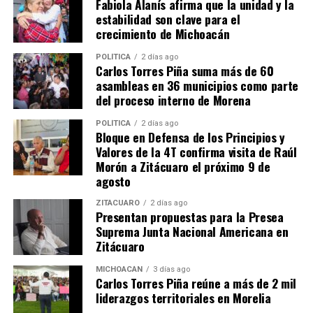
Fabiola Alanís afirma que la unidad y la
estabilidad son clave para el
crecimiento de Michoacán
POLÍTICA
2 días ago
Carlos Torres Piña suma más de 60
asambleas en 36 municipios como parte
del proceso interno de Morena
mizitacuaro
.
POLÍTICA
2 días ago
Bloque en Defensa de los Principios y
Valores de la 4T confirma visita de Raúl
Morón a Zitácuaro el próximo 9 de
Comparte con:
agosto
ZITÁCUARO
2 días ago
Presentan propuestas para la Presea
Suprema Junta Nacional Americana en
Zitácuaro
MICHOACÁN
3 días ago
Carlos Torres Piña reúne a más de 2 mil
liderazgos territoriales en Morelia