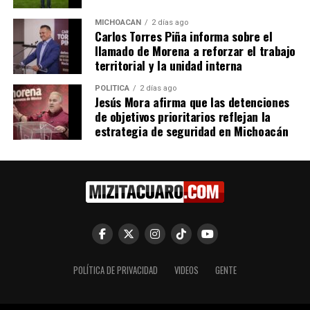
Me gusta esto:
MICHOACÁN
2 días ago
Carlos Torres Piña informa sobre el
llamado de Morena a reforzar el trabajo
territorial y la unidad interna
POLÍTICA
2 días ago
Jesús Mora afirma que las detenciones
de objetivos prioritarios reflejan la
Relacionado
estrategia de seguridad en Michoacán
Baltazar Gaona reconoce
Baltazar Gaona destaca
vocación de defensores
reducción de índices de
públicos en Michoacán
impunidad en Michoacán
5 marzo, 2026
2 junio, 2026
En "Michoacán"
En "Congreso"
POLÍTICA DE PRIVACIDAD
VIDEOS
GENTE