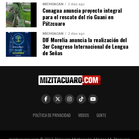
MICHOACÁN
2 días ago
Conagua anuncia proyecto integral
Emma Rivera Propone
para el rescate del río Guani en
reforma Constitucional para
Pátzcuaro
blindar el principio de no
reelección en México
MICHOACÁN
2 días ago
21 febrero, 2025
DIF Morelia anuncia la realización del
En "Congreso"
3er Congreso Internacional de Lengua
de Señas
RELATED TOPICS:
UP NEXT
Congreso del Estado de Michoacán convoca a menores a
participar en el Parlamento Infantil Incluyente 2026
DON'T MISS
Van por ley nacional para garantizar medicamentos
gratuitos contra enfermedades raras
POLÍTICA DE PRIVACIDAD
VIDEOS
GENTE