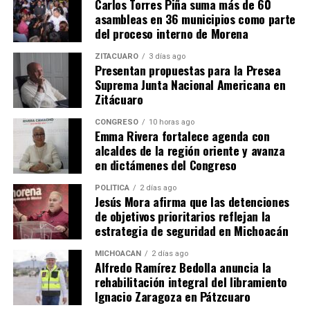
Carlos Torres Piña suma más de 60
asambleas en 36 municipios como parte
del proceso interno de Morena
ZITÁCUARO
3 días ago
Presentan propuestas para la Presea
Suprema Junta Nacional Americana en
Relacionado
Zitácuaro
CONGRESO
10 horas ago
Emma Rivera fortalece agenda con
alcaldes de la región oriente y avanza
en dictámenes del Congreso
Diputada Emma Rivera
Congreso busca reducir
Promueve Iniciativa para
accidentes en carreteras con
POLÍTICA
2 días ago
Jesús Mora afirma que las detenciones
Financiar Áreas Naturales
iniciativa de Emma Rivera
de objetivos prioritarios reflejan la
Protegidas en Michoacán
Camacho
estrategia de seguridad en Michoacán
14 noviembre, 2024
21 mayo, 2026
En "Congreso"
En "Congreso"
MICHOACÁN
2 días ago
Alfredo Ramírez Bedolla anuncia la
rehabilitación integral del libramiento
Ignacio Zaragoza en Pátzcuaro