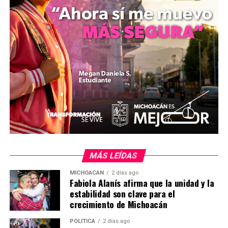
Diputados especifica que el mantenimiento de las
rampas de frenado y otros elementos de seguridad será
una obligación vinculante para los concesionarios de las
autopistas.
mizitacuaro
Comparte con:
MÁS LEÍDAS
MICHOACÁN
2 días ago
Fabiola Alanís afirma que la unidad y la
estabilidad son clave para el
crecimiento de Michoacán
Me gusta esto:
POLÍTICA
2 días ago