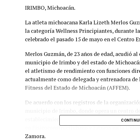
IRIMBO, Michoacán.
La atleta michoacana Karla Lizeth Merlos Guzm
la categoría Wellness Principiantes, durante l
celebrado el pasado 15 de mayo en el Centro Ex
Merlos Guzmán, de 23 años de edad, acudió al 
municipio de Irimbo y del estado de Michoacá
el atletismo de rendimiento con funciones di
actualmente como delegada y entrenadora de l
Fitness del Estado de Michoacán (AFFEM).
De acuerdo con los registros de la organizació
municipio de Irimbo, donde opera un centro d
establecimiento de alimentación orientada al s
CONTINU
en Fisicoconstructivismo y Fitness en la Univ
Zamora.