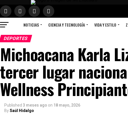
NOTICIAS
CIENCIA Y TECNOLOGÍA
VIDA Y ESTILO
Z
DEPORTES
Michoacana Karla Liz
tercer lugar naciona
Wellness Principian
Published
3 meses ago
on
18 mayo, 2026
By
Saúl Hidalgo