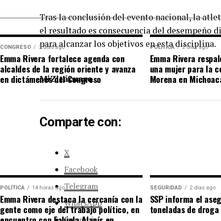
Tras la conclusión del evento nacional, la atlet
el resultado es consecuencia del desempeño dia
para alcanzar los objetivos en esta disciplina.
CONGRESO
3 días ago
POLÍTICA
2 días ago
Emma Rivera fortalece agenda con
Emma Rivera respal
alcaldes de la región oriente y avanza
una mujer para la c
en dictámenes del Congreso
Morena en Michoac
MiZitácuaro
.
Comparte con:
X
Facebook
Telegram
POLÍTICA
14 horas ago
SEGURIDAD
2 días ago
Emma Rivera destaca la cercanía con la
SSP informa el ase
WhatsApp
gente como eje del trabajo político, en
toneladas de droga
encuentro con Fabiola Alanís en
Imprimir