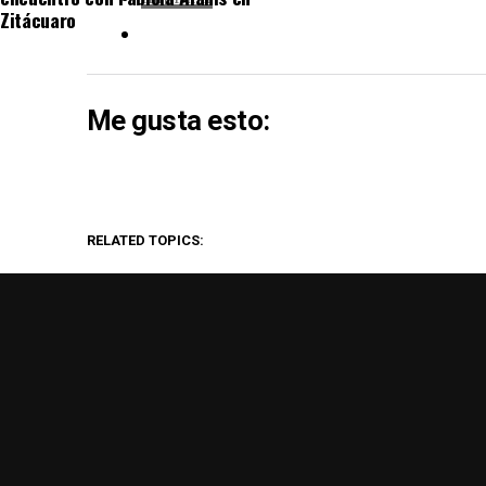
Zitácuaro
Me gusta esto:
RELATED TOPICS:
DON'T MISS
FGE obtiene vinculación a proceso
contra presunto responsable de
homicidio calificado en Tuzantla