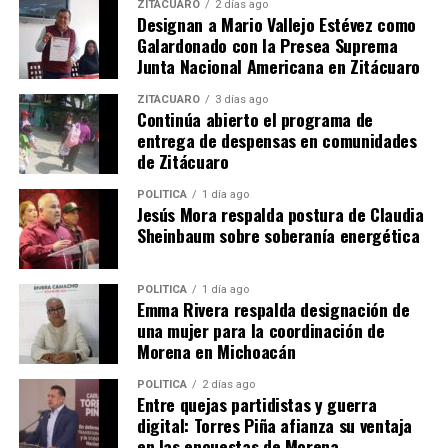
presente al Presidente municipal.
ZITÁCUARO
2 días ago
Designan a Mario Vallejo Estévez como
Galardonado con la Presea Suprema
Junta Nacional Americana en Zitácuaro
Comparte con:
ZITÁCUARO
3 días ago
Continúa abierto el programa de
entrega de despensas en comunidades
de Zitácuaro
POLÍTICA
1 día ago
Jesús Mora respalda postura de Claudia
Sheinbaum sobre soberanía energética
POLÍTICA
1 día ago
Me gusta esto:
Emma Rivera respalda designación de
una mujer para la coordinación de
Morena en Michoacán
POLÍTICA
2 días ago
Entre quejas partidistas y guerra
digital: Torres Piña afianza su ventaja
en las encuestas de Morena