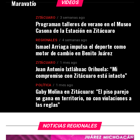
Maravatío
VIDEOS
ZITÁCUARO
3 semanas ago
Programan talleres de verano en el Museo
Casona de la Estación en Zitácuaro
REGIONALES
4 semanas ago
Ismael Arriaga impulsa el deporte como
motor de cambio en Benito Juárez
ZITÁCUARO
1 mes ago
Juan Antonio Ixtláhuac Orihuela: “Mi
compromiso con Zitácuaro está intacto”
POLÍTICA
1 mes ago
Gaby Molina en Zitácuaro: “El piso parejo
se gana en territorio, no con violaciones a
las reglas”
NOTICIAS REGIONALES