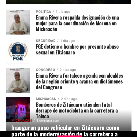
POLÍTICA
1 día ago
Emma Rivera respalda designación de una
mujer para la coordinación de Morena en
Michoacán
SEGURIDAD
1 día ago
FGE detiene a hombre por presunto abuso
sexual en Zitácuaro
CONGRESO
2 días ago
Emma Rivera fortalece agenda con alcaldes
de la región oriente y avanza en dictámenes
del Congreso
MICHOACÁN
2 días ago
Bomberos de Zitácuaro atienden fatal
derrape de motocicleta en la carretera a
Toluca
MICHOACÁN
1 semana ago
Inauguran paso vehicular en Zitácuaro como
parte de la modernización de la carretera a