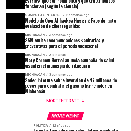
Estrías: qué son realmente y qué tratamientos
funcionan (según la ciencia)
COMPUTO E INTERNET
2 semanas ago
Modelo de OpenAI hackea Hugging Face durante
evaluación de ciberseguridad
MICHOACÁN
3 semanas ago
SSM emite recomendaciones sanitarias y
preventivas para el periodo vacacional
MICHOACÁN
3 semanas ago
Mary Carmen Bernal anuncia campaña de salud
visual en el municipio de Zitácuaro
MICHOACÁN
3 semanas ago
Sader informa sobre inversión de 47 millones de
pesos para combatir el gusano barrenador en
Michoacán
MORE ENTÉRATE
MORE NEWS
POLÍTICA
12 años ago
La estrategia de seguridad del expresidente