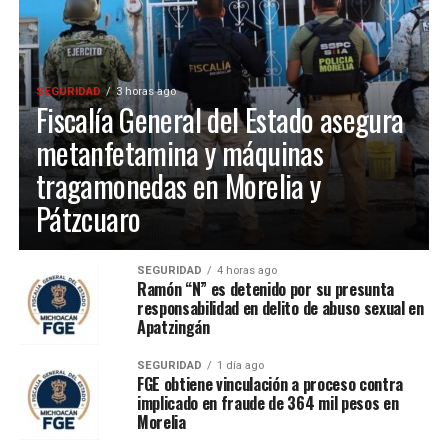
SEGURIDAD
3 horas ago
Fiscalía General del Estado asegura
metanfetamina y máquinas
tragamonedas en Morelia y
Pátzcuaro
SEGURIDAD
4 horas ago
Ramón “N” es detenido por su presunta
responsabilidad en delito de abuso sexual en
Apatzingán
SEGURIDAD
1 día ago
FGE obtiene vinculación a proceso contra
implicado en fraude de 364 mil pesos en
Morelia