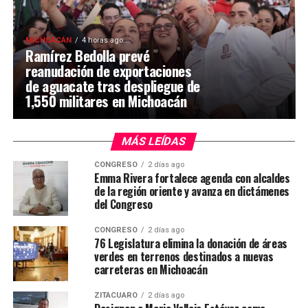
MICHOACÁN
4 horas ago
Ramírez Bedolla prevé
reanudación de exportaciones
de aguacate tras despliegue de
1,550 militares en Michoacán
MÁS LEÍDAS
CONGRESO
2 días ago
Emma Rivera fortalece agenda con alcaldes
de la región oriente y avanza en dictámenes
del Congreso
CONGRESO
2 días ago
76 Legislatura elimina la donación de áreas
verdes en terrenos destinados a nuevas
carreteras en Michoacán
ZITÁCUARO
2 días ago