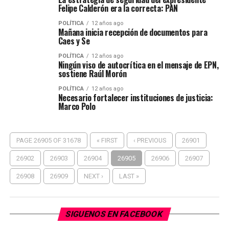
Felipe Calderón era la correcta: PAN
POLÍTICA
12 años ago
Mañana inicia recepción de documentos para
Caes y Se
POLÍTICA
12 años ago
Ningún viso de autocrítica en el mensaje de EPN,
sostiene Raúl Morón
POLÍTICA
12 años ago
Necesario fortalecer instituciones de justicia:
Marco Polo
PAGE 26905 OF 31678
« FIRST
‹ PREVIOUS
26901
26902
26903
26904
26905
26906
26907
26908
26909
NEXT ›
LAST »
SIGUENOS EN FACEBOOK