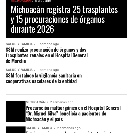
MICHOACÁN
5 días ago
Michoacán registra 25 trasplantes
y 15 procuraciones de órganos
durante 2026
SALUD Y FAMILIA
1 semana ago
SSM realiza procuración de órganos y dos
trasplantes renales en el Hospital General
de Morelia
SALUD Y FAMILIA
1 semana ago
SSM fortalece la vigilancia sanitaria en
cooperativas escolares de la entidad
MICHOACÁN
2 semanas ago
Procuración multiorgánica en el Hospital General
“Dr. Miguel Silva” beneficia a pacientes de
Michoacán y el país
SALUD Y FAMILIA
2 semanas ago