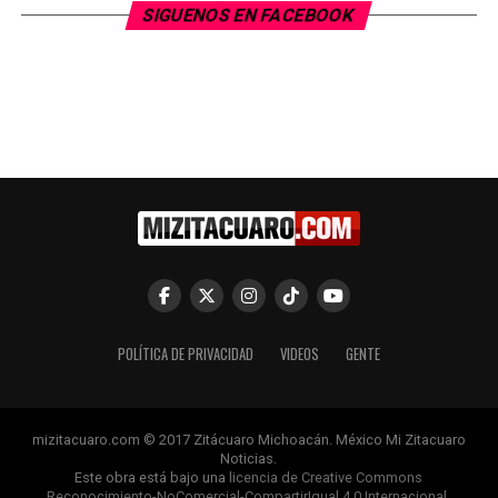
SIGUENOS EN FACEBOOK
POLÍTICA DE PRIVACIDAD
VIDEOS
GENTE
mizitacuaro.com © 2017 Zitácuaro Michoacán. México Mi Zitacuaro
Noticias.
Este obra está bajo una
licencia de Creative Commons
Reconocimiento-NoComercial-CompartirIgual 4.0 Internacional
.