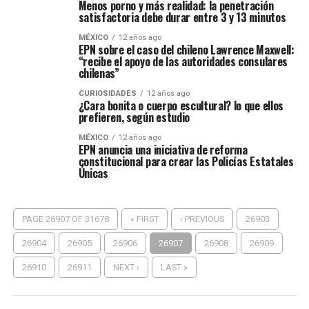
Menos porno y más realidad: la penetración
satisfactoria debe durar entre 3 y 13 minutos
MÉXICO
12 años ago
EPN sobre el caso del chileno Lawrence Maxwell:
“recibe el apoyo de las autoridades consulares
chilenas”
CURIOSIDADES
12 años ago
¿Cara bonita o cuerpo escultural? lo que ellos
prefieren, según estudio
MÉXICO
12 años ago
EPN anuncia una iniciativa de reforma
constitucional para crear las Policías Estatales
Únicas
PAGE 26907 OF 31678
« FIRST
‹ PREVIOUS
26903
26904
26905
26906
26907
26908
26909
26910
26911
NEXT ›
LAST »