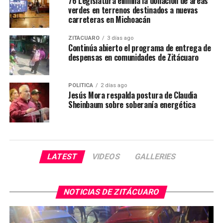
76 Legislatura elimina la donación de áreas
verdes en terrenos destinados a nuevas
carreteras en Michoacán
ZITÁCUARO
3 días ago
Continúa abierto el programa de entrega de
despensas en comunidades de Zitácuaro
POLÍTICA
2 días ago
Jesús Mora respalda postura de Claudia
Sheinbaum sobre soberanía energética
LATEST
VIDEOS
GALLERIES
NOTICIAS DE ZITÁCUARO