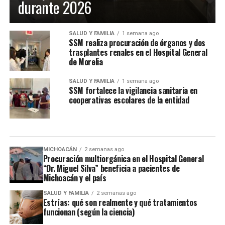
durante 2026
SALUD Y FAMILIA
1 semana ago
SSM realiza procuración de órganos y dos
trasplantes renales en el Hospital General
de Morelia
SALUD Y FAMILIA
1 semana ago
SSM fortalece la vigilancia sanitaria en
cooperativas escolares de la entidad
MICHOACÁN
2 semanas ago
Procuración multiorgánica en el Hospital General
“Dr. Miguel Silva” beneficia a pacientes de
Michoacán y el país
SALUD Y FAMILIA
2 semanas ago
Estrías: qué son realmente y qué tratamientos
funcionan (según la ciencia)