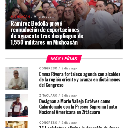
MICHOACÁN
9 horas ago
Ramírez Bedolla prevé
reanudación de exportaciones
de aguacate tras despliegue de
1,550 militares en Michoacán
MÁS LEÍDAS
CONGRESO
2 días ago
Emma Rivera fortalece agenda con alcaldes
de la región oriente y avanza en dictámenes
del Congreso
ZITÁCUARO
3 días ago
Designan a Mario Vallejo Estévez como
Galardonado con la Presea Suprema Junta
Nacional Americana en Zitácuaro
CONGRESO
2 días ago