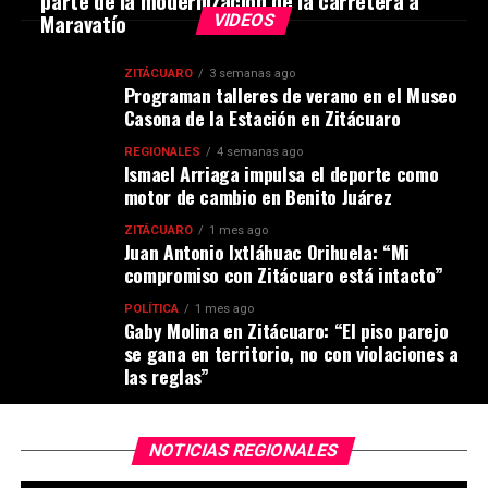
parte de la modernización de la carretera a
Maravatío
VIDEOS
ZITÁCUARO
3 semanas ago
Programan talleres de verano en el Museo
Casona de la Estación en Zitácuaro
REGIONALES
4 semanas ago
Ismael Arriaga impulsa el deporte como
motor de cambio en Benito Juárez
ZITÁCUARO
1 mes ago
Juan Antonio Ixtláhuac Orihuela: “Mi
compromiso con Zitácuaro está intacto”
POLÍTICA
1 mes ago
Gaby Molina en Zitácuaro: “El piso parejo
se gana en territorio, no con violaciones a
las reglas”
NOTICIAS REGIONALES