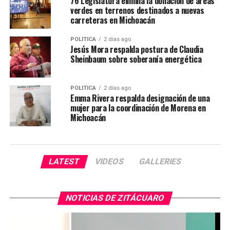
76 Legislatura elimina la donación de áreas
verdes en terrenos destinados a nuevas
carreteras en Michoacán
POLÍTICA
2 días ago
Jesús Mora respalda postura de Claudia
Sheinbaum sobre soberanía energética
POLÍTICA
2 días ago
Emma Rivera respalda designación de una
mujer para la coordinación de Morena en
Michoacán
LATEST
VIDEOS
GALLERIES
NOTICIAS DE ZITÁCUARO