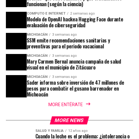
funcionan (según la ciencia)
COMPUTO E INTERNET
2 semanas ago
Modelo de OpenAI hackea Hugging Face durante
evaluación de ciberseguridad
MICHOACÁN
3 semanas ago
SSM emite recomendaciones sanitarias y
preventivas para el periodo vacacional
MICHOACÁN
3 semanas ago
Mary Carmen Bernal anuncia campaña de salud
visual en el municipio de Zitácuaro
MICHOACÁN
3 semanas ago
Sader informa sobre inversión de 47 millones de
pesos para combatir el gusano barrenador en
Michoacán
MORE ENTÉRATE
MORE NEWS
SALUD Y FAMILIA
12 años ago
Cuando la leche es el problema: ¿intolerancia o