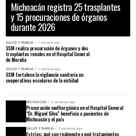
Michoacán registra 25 trasplantes
y 15 procuraciones de órganos
durante 2026
SALUD Y FAMILIA
1 semana ago
SSM realiza procuración de órganos y dos
trasplantes renales en el Hospital General
de Morelia
SALUD Y FAMILIA
1 semana ago
SSM fortalece la vigilancia sanitaria en
cooperativas escolares de la entidad
MICHOACÁN
2 semanas ago
Procuración multiorgánica en el Hospital General
“Dr. Miguel Silva” beneficia a pacientes de
Michoacán y el país
SALUD Y FAMILIA
2 semanas ago
Estrías: qué son realmente y qué tratamientos