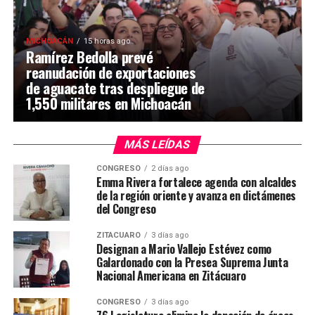
MICHOACÁN
15 horas ago
Ramírez Bedolla prevé
reanudación de exportaciones
de aguacate tras despliegue de
1,550 militares en Michoacán
MÁS LEÍDAS
CONGRESO
2 días ago
Emma Rivera fortalece agenda con alcaldes
de la región oriente y avanza en dictámenes
del Congreso
ZITÁCUARO
3 días ago
Designan a Mario Vallejo Estévez como
Galardonado con la Presea Suprema Junta
Nacional Americana en Zitácuaro
CONGRESO
3 días ago