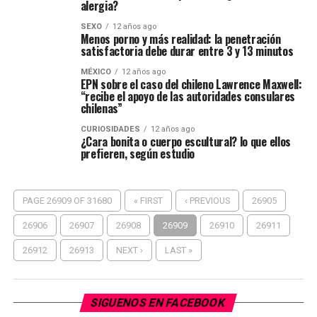
alergia?
SEXO
12 años ago
Menos porno y más realidad: la penetración
satisfactoria debe durar entre 3 y 13 minutos
MÉXICO
12 años ago
EPN sobre el caso del chileno Lawrence Maxwell:
“recibe el apoyo de las autoridades consulares
chilenas”
CURIOSIDADES
12 años ago
¿Cara bonita o cuerpo escultural? lo que ellos
prefieren, según estudio
PAGE 26909 OF 31680
« FIRST
‹ PREVIOUS
26905
26906
26907
26908
26909
26910
26911
26912
26913
NEXT ›
LAST »
SIGUENOS EN FACEBOOK