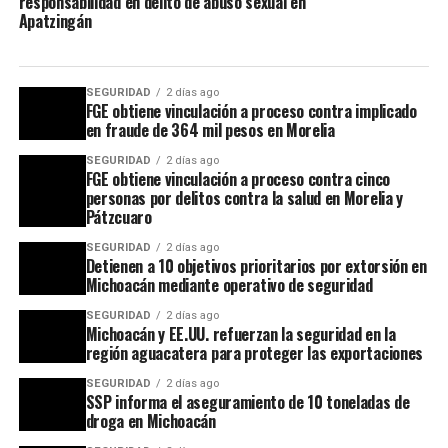
responsabilidad en delito de abuso sexual en
Apatzingán
SEGURIDAD
2 días ago
FGE obtiene vinculación a proceso contra implicado
en fraude de 364 mil pesos en Morelia
SEGURIDAD
2 días ago
FGE obtiene vinculación a proceso contra cinco
personas por delitos contra la salud en Morelia y
Pátzcuaro
SEGURIDAD
2 días ago
Detienen a 10 objetivos prioritarios por extorsión en
Michoacán mediante operativo de seguridad
SEGURIDAD
2 días ago
Michoacán y EE.UU. refuerzan la seguridad en la
región aguacatera para proteger las exportaciones
SEGURIDAD
2 días ago
SSP informa el aseguramiento de 10 toneladas de
droga en Michoacán