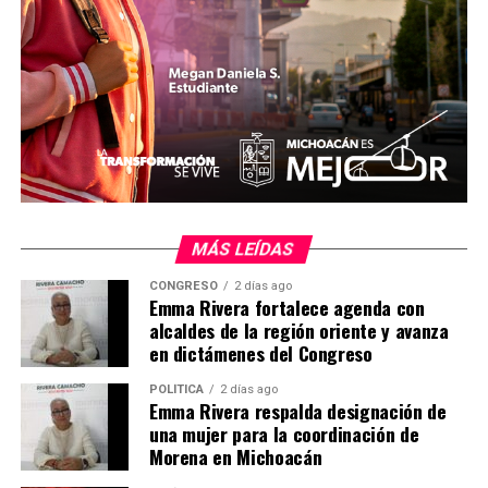
Me gusta esto:
Relacionado
MÁS LEÍDAS
CONGRESO
2 días ago
Emma Rivera fortalece agenda con
alcaldes de la región oriente y avanza
Una mexicana de 127 años
Una mexicana de 127 años
en dictámenes del Congreso
revela los secretos de su
revela los secretos de su
longevidad
longevidad
POLÍTICA
2 días ago
31 agosto, 2014
31 agosto, 2014
Emma Rivera respalda designación de
En "México"
En "México"
una mujer para la coordinación de
Morena en Michoacán