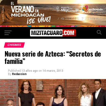
CHISMES
Nueva serie de Azteca: “Secretos de
familia”
Published
13 años ago
on
14 marzo, 2013
By
Redaccion