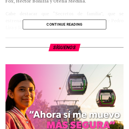
Fox, Héctor Bonilla y Ofelia Medina
.
Cabe destacar que “Secretos de familia”, que se
estrenará en mayo, contará con la producción de Pedro
CONTINUE READING
Lira y la dirección de Raúl Quintanilla.
SÍGUENOS
lametiche.com
Comparte con: