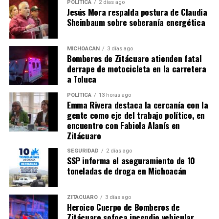
POLÍTICA
2 días ago
Jesús Mora respalda postura de Claudia
Sheinbaum sobre soberanía energética
Elenco para la segunda
temporada de “La Isla” de TV
MICHOACÁN
3 días ago
Bomberos de Zitácuaro atienden fatal
azteca
derrape de motocicleta en la carretera
18 abril, 2013
a Toluca
En "Chismes"
POLÍTICA
13 horas ago
Emma Rivera destaca la cercanía con la
RELATED TOPICS:
gente como eje del trabajo político, en
encuentro con Fabiola Alanís en
UP NEXT
Paulina Rubio, cansada y decepcionada de Colate
Zitácuaro
DON'T MISS
SEGURIDAD
2 días ago
Termina pleito entre Mara Escalante y Ariel Miramontes.
SSP informa el aseguramiento de 10
Grabaran María de todos los Ángeles.
toneladas de droga en Michoacán
ZITÁCUARO
3 días ago
Heroico Cuerpo de Bomberos de
Zitácuaro sofoca incendio vehicular