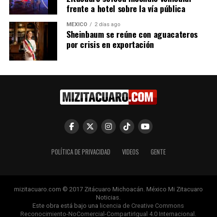
frente a hotel sobre la vía pública
MÉXICO
2 días ago
Sheinbaum se reúne con aguacateros
por crisis en exportación
POLÍTICA DE PRIVACIDAD
VIDEOS
GENTE
mizitacuaro.com © 2017 Zitácuaro Michoacán. México Mi Zitacuaro
Noticias.
Este obra está bajo una
licencia de Creative Commons
Reconocimiento-NoComercial-CompartirIgual 4.0 Internacional
.