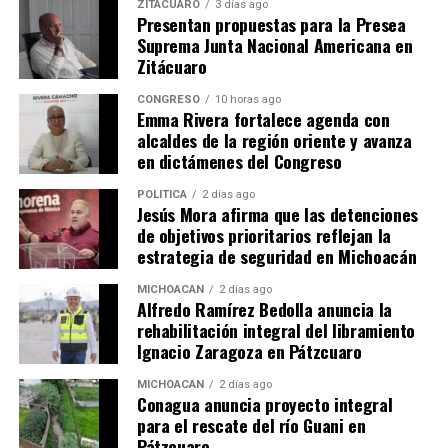
ZITÁCUARO
3 días ago
Presentan propuestas para la Presea
Suprema Junta Nacional Americana en
Zitácuaro
CONGRESO
10 horas ago
Emma Rivera fortalece agenda con
alcaldes de la región oriente y avanza
Me gusta esto:
en dictámenes del Congreso
POLÍTICA
2 días ago
Jesús Mora afirma que las detenciones
de objetivos prioritarios reflejan la
estrategia de seguridad en Michoacán
MICHOACÁN
2 días ago
Relacionado
Alfredo Ramírez Bedolla anuncia la
rehabilitación integral del libramiento
Ignacio Zaragoza en Pátzcuaro
MICHOACÁN
2 días ago
Conagua anuncia proyecto integral
para el rescate del río Guani en
Paulina Rubio y Colate,
Solicitan orden de retención
Pátzcuaro