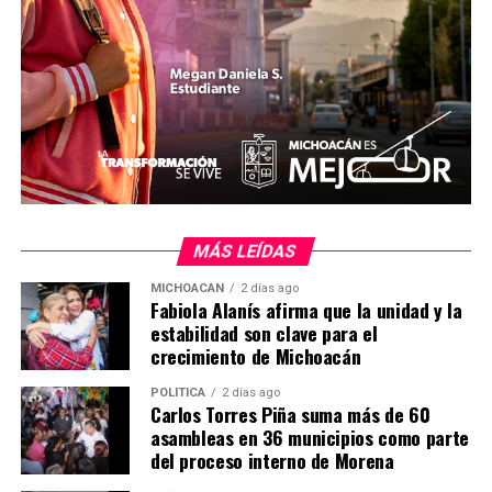
• Cuando Paulina dio a luz también lo pagó todo.
• Cuando el nene está enfermo le guardan las facturas
para que las pague ella.
Nicolás declaró ante el juez que no tenía dinero, ni
trabajo y que era su familia la que le mantenía”, afirma
el entorno de la cantante.
Ademas de dice que colate se quedo con todo lo de la
casa de Madrid, incluyendo las cosas personales de la
cantante y que los muebles se los regalo a sus familiares.
MÁS LEÍDAS
MICHOACÁN
2 días ago
Fabiola Alanís afirma que la unidad y la
estabilidad son clave para el
lametiche.com
crecimiento de Michoacán
POLÍTICA
2 días ago
Carlos Torres Piña suma más de 60
Comparte con:
asambleas en 36 municipios como parte
del proceso interno de Morena