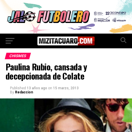
CHISMES
Paulina Rubio, cansada y
decepcionada de Colate
Published
13 años ago
on
15 marzo, 2013
By
Redaccion