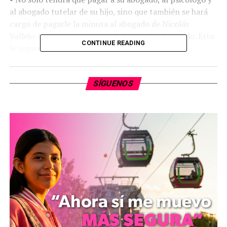
al abogado tutelar de su hijo, sino que también se hará
cargo de pagarle la minuta al abogado de Nicolás
Vallejo-Nágera, como parte del acuerdo alcanzado. Esto
CONTINUE READING
le supone a la cantante un gasto de alrededor de
500.000 dólares. A esto hay que añadirle la cuantía que
la cantante abonará al padre de su hijo en concepto de
SÍGUENOS
mensualidad 243 mil dólares en 3 años, en lugar del
millón de dólares que éste le exigía por concepto de
pensión durante los próximos años .
• Colate seguirá conduciendo el Porsche Cayenne
propiedad de la mexicana valorado en más de 120.000
euros.
• La totalidad de estos gastos hay que añadir los de la
niñera que el juez le impuso tener a Colate cada vez que
esté con el pequeño, Andrea Nicolás, el colegio, la ropa,
la comida y el pediatra, que correrán también por
cuenta de la artista. “Se ha quitado un peso de encima.