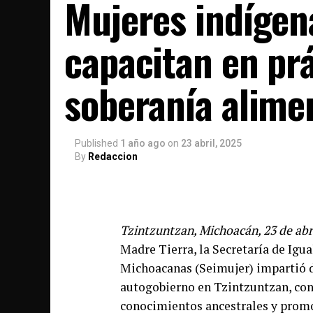
Mujeres indígen
capacitan en prá
soberanía alime
Published
1 año ago
on
23 abril, 2025
By
Redaccion
Tzintzuntzan, Michoacán, 23 de abri
Madre Tierra, la Secretaría de Igu
Michoacanas (Seimujer) impartió d
autogobierno en Tzintzuntzan, con 
conocimientos ancestrales y promo