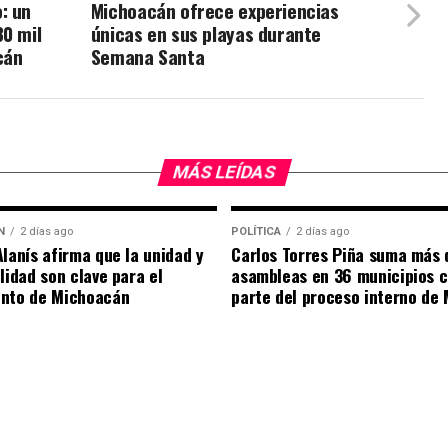
: un
Michoacán ofrece experiencias
30 mil
únicas en sus playas durante
cán
Semana Santa
MÁS LEÍDAS
N
2 días ago
POLÍTICA
2 días ago
Alanís afirma que la unidad y
Carlos Torres Piña suma más 
ilidad son clave para el
asambleas en 36 municipios 
ento de Michoacán
parte del proceso interno de