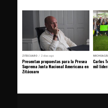
ZITÁCUARO
2 días ago
MICHOACÁ
Presentan propuestas para la Presea
Carlos T
Suprema Junta Nacional Americana en
mil lide
Zitácuaro